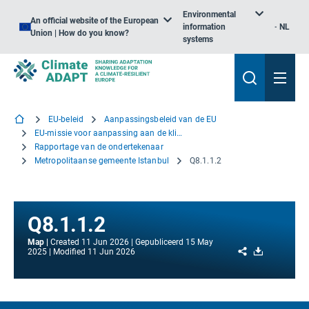
Environmental
An official website of the European
information
NL
Union | How do you know?
systems
EU-beleid
Aanpassingsbeleid van de EU
EU-missie voor aanpassing aan de klimaatverandering
Rapportage van de ondertekenaar
Metropolitaanse gemeente Istanbul
Q8.1.1.2
Q8.1.1.2
Map
Created
11 Jun 2026
Gepubliceerd
15 May
Share
Download
2025
Modified
11 Jun 2026