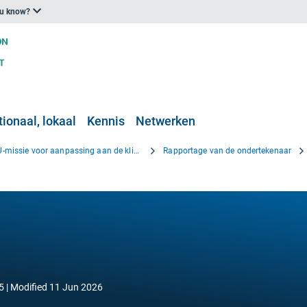
ou know?
ionaal, lokaal
Kennis
Netwerken
EU-missie voor aanpassing aan de klimaatverandering
Rapportage van de ondertekenaar
5
Modified
11 Jun 2026