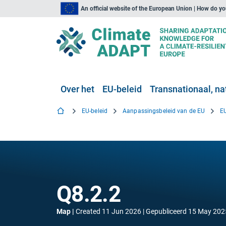
An official website of the European Union | How do y
Over het
EU-beleid
Transnationaal, nat
EU-beleid
Aanpassingsbeleid van de EU
Q8.2.2
Map
Created
11 Jun 2026
Gepubliceerd
15 May 202