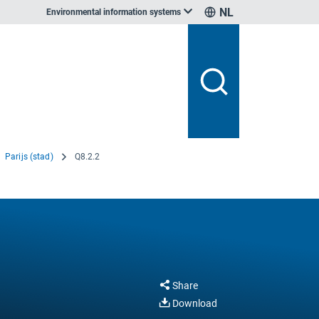
NL
Environmental information systems
Parijs (stad)
Q8.2.2
Share
Download