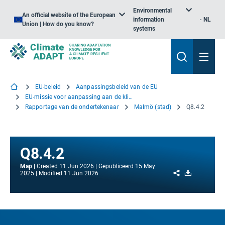
Environmental
An official website of the European
information
NL
Union | How do you know?
systems
EU-beleid
Aanpassingsbeleid van de EU
EU-missie voor aanpassing aan de klimaatverandering
Rapportage van de ondertekenaar
Malmö (stad)
Q8.4.2
Q8.4.2
Map
Created
11 Jun 2026
Gepubliceerd
15 May
Share
Download
2025
Modified
11 Jun 2026