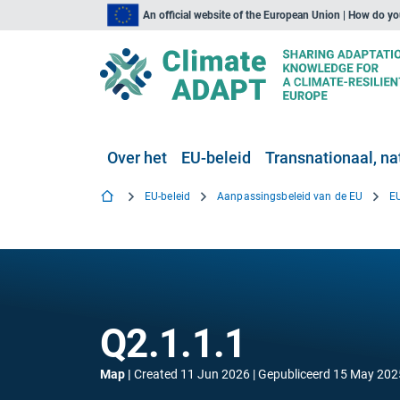
An official website of the European Union | How do y
Over het
EU-beleid
Transnationaal, nat
EU-beleid
Aanpassingsbeleid van de EU
Q2.1.1.1
Map
Created
11 Jun 2026
Gepubliceerd
15 May 202