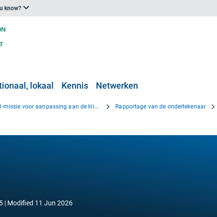
ou know?
ionaal, lokaal
Kennis
Netwerken
EU-missie voor aanpassing aan de klimaatverandering
Rapportage van de ondertekenaar
5
Modified
11 Jun 2026