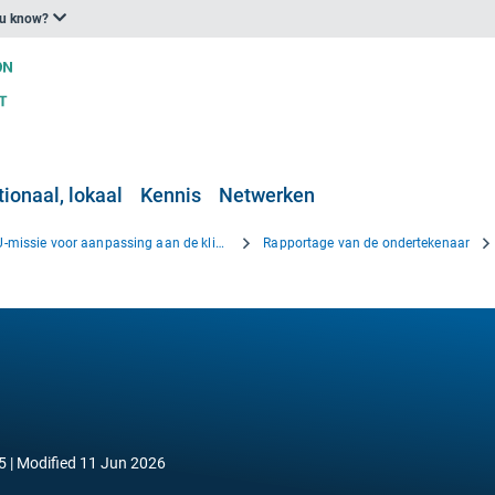
ou know?
ionaal, lokaal
Kennis
Netwerken
EU-missie voor aanpassing aan de klimaatverandering
Rapportage van de ondertekenaar
5
Modified
11 Jun 2026