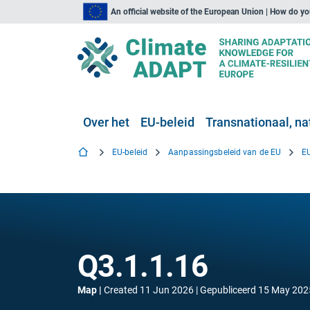
An official website of the European Union | How do y
Over het
EU-beleid
Transnationaal, nat
EU-beleid
Aanpassingsbeleid van de EU
Q3.1.1.16
Map
Created
11 Jun 2026
Gepubliceerd
15 May 202