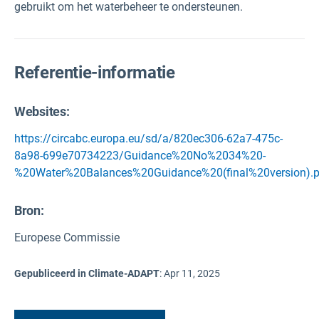
gebruikt om het waterbeheer te ondersteunen.
Referentie-informatie
Websites:
https://circabc.europa.eu/sd/a/820ec306-62a7-475c-
8a98-699e70734223/Guidance%20No%2034%20-
%20Water%20Balances%20Guidance%20(final%20version).p
Bron
:
Europese Commissie
Gepubliceerd in Climate-ADAPT
:
Apr 11, 2025