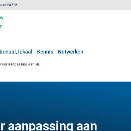
ou know?
ionaal, lokaal
Kennis
Netwerken
Richtsnoeren voor aanpassing aan klimaatverandering en veranderingen langs de Middellandse Zeekust
r aanpassing aan