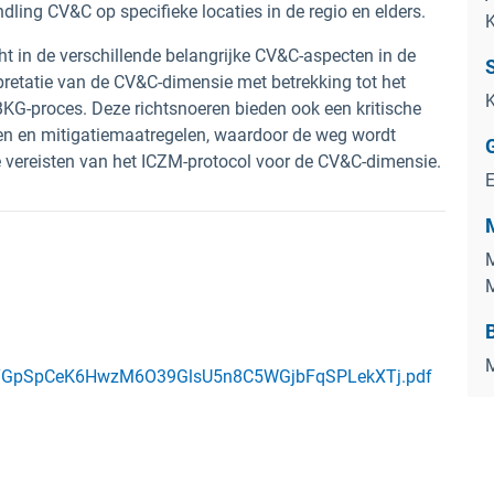
ling CV&C op specifieke locaties in de regio en elders.
K
ht in de verschillende belangrijke CV&C-aspecten in de
pretatie van de CV&C-dimensie met betrekking tot het
K
KG-proces. Deze richtsnoeren bieden ook een kritische
n en mitigatiemaatregelen, waardoor de weg wordt
e vereisten van het ICZM-protocol voor de CV&C-dimensie.
M
M
B
M
ts/YGpSpCeK6HwzM6O39GlsU5n8C5WGjbFqSPLekXTj.pdf