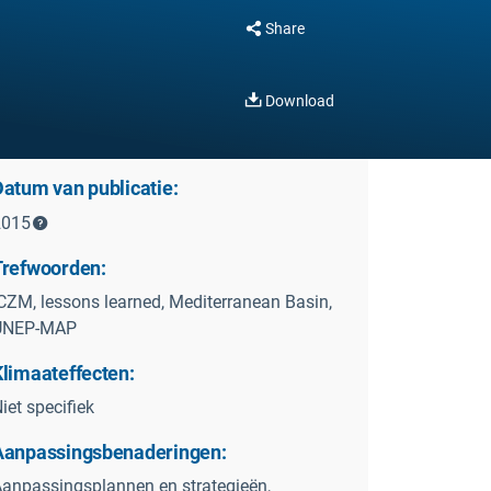
Share
Download
Datum van publicatie:
2015
Trefwoorden:
CZM, lessons learned, Mediterranean Basin,
UNEP-MAP
Klimaateffecten:
iet specifiek
Aanpassingsbenaderingen:
anpassingsplannen en strategieën,