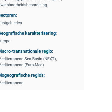
wetsbaarheidsbeoordeling
Sectoren:
ustgebieden
Geografische karakterisering:
Europe
Macro-transnationale regio:
editerranean Sea Basin (NEXT),
editerranean (Euro-Med)
iogeografische regio's:
editerranean