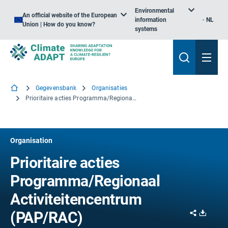
Environmental
An official website of the European
information
NL
Union | How do you know?
systems
Gegevensbank
Organisaties
Prioritaire acties Programma/Regionaal Activiteitencentrum (PAP/RAC)
Organisation
Prioritaire acties
Programma/Regionaal
Activiteitencentrum
Share
Downl
(PAP/RAC)