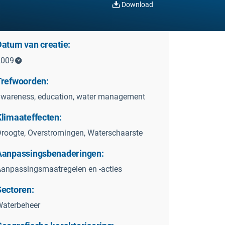
Download
Datum van creatie:
2009
Trefwoorden:
wareness, education, water management
Klimaateffecten:
roogte, Overstromingen, Waterschaarste
Aanpassingsbenaderingen:
anpassingsmaatregelen en -acties
Sectoren:
aterbeheer