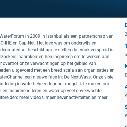
aterForum in 2009 in Istanbul als een partnerschap van
IHE en Cap-Net. Het idee was om onderwijs en
eomateriaal beschikbaar te stellen dat vaak verspreid is
a
ezoekers 'aanraken' en hen inspireren om te werken aan
ar overtrof onze verwachtingen op het gebied van
erden uitgevoerd met een breed scala aan organisaties en
D
terChannel een nieuwe fase in: De NextWave. Onze visie
randering in waterbeheer door het mogelijk te maken om
sch en inspirerend leren en water op veel onverwachte
A
itbreiden: meer video's, meer nevenactiviteiten en meer
W