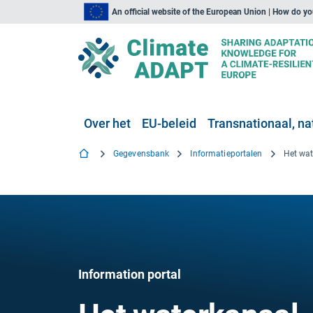
An official website of the European Union | How do y
Over het
EU-beleid
Transnationaal, nat
Gegevensbank
Informatieportalen
Het wa
Information portal