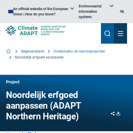
Environmental
An official website of the European
information
NL
Union | How do you know?
systems
Gegevensbank
Onderzoeks- en kennisprojecten
Noordelijk erfgoed aanpassen
Project
Noordelijk erfgoed
aanpassen (ADAPT
Share
Downl
Northern Heritage)