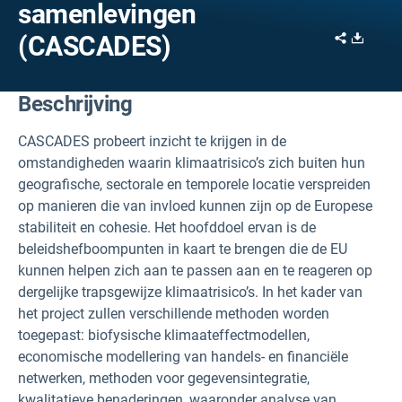
samenlevingen
Share
Downl
(CASCADES)
Beschrijving
CASCADES probeert inzicht te krijgen in de
omstandigheden waarin klimaatrisico’s zich buiten hun
geografische, sectorale en temporele locatie verspreiden
op manieren die van invloed kunnen zijn op de Europese
stabiliteit en cohesie. Het hoofddoel ervan is de
beleidshefboompunten in kaart te brengen die de EU
kunnen helpen zich aan te passen aan en te reageren op
dergelijke trapsgewijze klimaatrisico’s. In het kader van
het project zullen verschillende methoden worden
toegepast: biofysische klimaateffectmodellen,
economische modellering van handels- en financiële
netwerken, methoden voor gegevensintegratie,
kwalitatieve benaderingen, waaronder analyse van