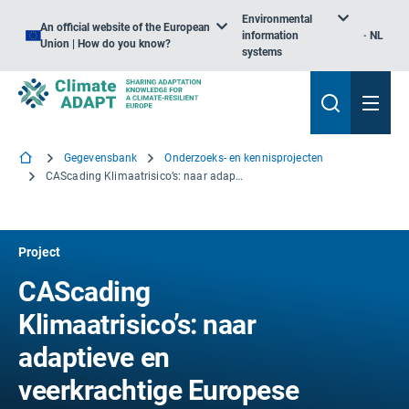
Environmental
An official website of the European
information
NL
Union | How do you know?
systems
Gegevensbank
Onderzoeks- en kennisprojecten
CAScading Klimaatrisico’s: naar adaptieve en veerkrachtige Europese samenlevingen
Project
CAScading
Klimaatrisico’s: naar
adaptieve en
veerkrachtige Europese