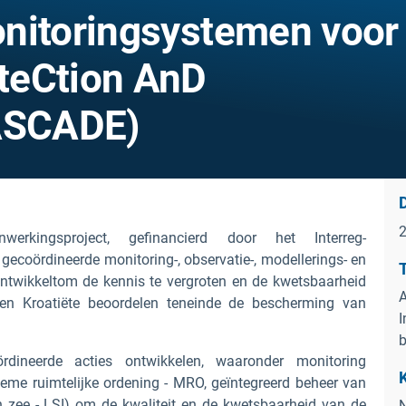
nitoringsystemen voor
teCtion AnD
ASCADE)
erkingsproject,
gefinancierd door het Interreg-
 gecoördineerde monitoring-, observatie-, modellerings-
en
ntwikkelt
om de kennis te vergroten en de kwetsbaarheid
A
en Kroatië
te beoordelen
teneinde
de bescherming van
I
b
dineerde acties ontwikkelen, waaronder monitoring
eme ruimtelijke ordening - MRO, geïntegreerd beheer van
n zee - LSI) om de kwaliteit en de kwetsbaarheid van de
N