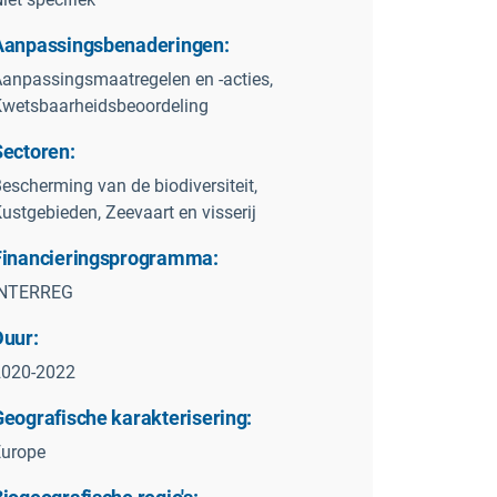
Aanpassingsbenaderingen:
anpassingsmaatregelen en -acties,
wetsbaarheidsbeoordeling
Sectoren:
escherming van de biodiversiteit,
ustgebieden, Zeevaart en visserij
Financieringsprogramma:
INTERREG
Duur:
2020-2022
Geografische karakterisering:
Europe