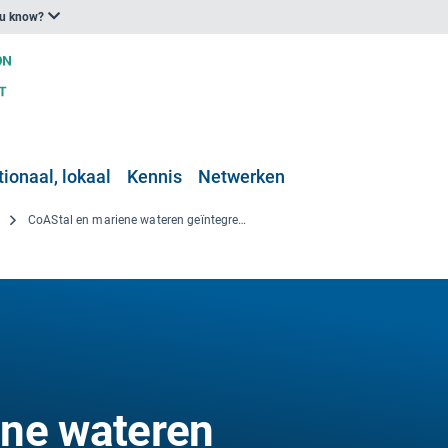
ou know?
ionaal, lokaal
Kennis
Netwerken
CoAStal en mariene wateren geïntegreerde monitoringsystemen voor ecosystemen proteCtion AnD managemEnt
ene wateren