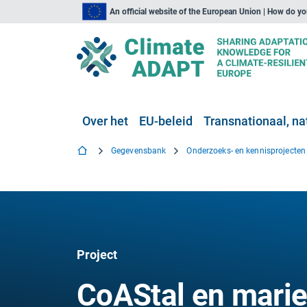
An official website of the European Union | How do y
Over het
EU-beleid
Transnationaal, nat
Gegevensbank
Onderzoeks- en kennisprojecten
Project
CoAStal en mari