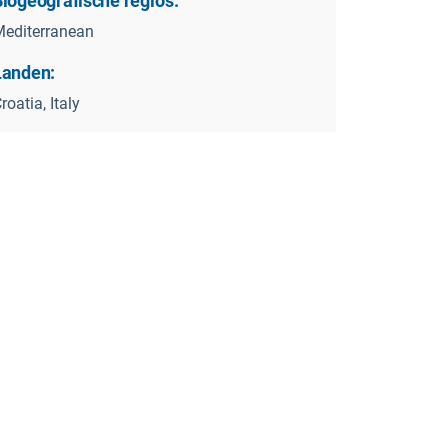
iogeografische regio's:
editerranean
Landen:
roatia, Italy