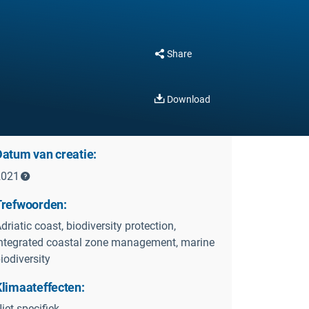
Share
Download
Datum van creatie:
2021
Trefwoorden:
driatic coast, biodiversity protection,
ntegrated coastal zone management, marine
iodiversity
Klimaateffecten:
iet specifiek