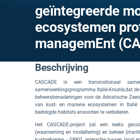
geïntegreerde mo
ecosystemen pro
managemEnt (C
Beschrijving
CASCADE
is een transnationaal samenw
samenwerkingsprogramma Italië-Kroatië,
dat
de
beheersbenaderingen voor de Adriatische Zee
o
van kust- en mariene ecosystemen in Italië 
bedreigde habitats en
soorten te verbeteren.
Het CASCADE-project zal een reeks gecoör
(waarneming en modellering) en beheer (mariti
kustgebieden - GBKG, interactie tussen land e