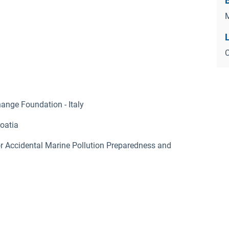
B
M
C
nge Foundation - Italy
roatia
r Accidental Marine Pollution Preparedness and