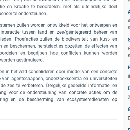
ië en Kroatië te beoordelen, met als uiteindelijke doel
 beheer te ondersteunen.
A
systemen zullen worden ontwikkeld voor het ontwerpen en
K
/interactie tussen land en zee/geïntegreerd beheer van
ieden. Proefacties zullen de biodiversiteit van kust- en
 en beschermen, herstelacties opzetten, de effecten van
B
oordelen en begrijpen hoe conflicten kunnen worden
K
 worden gestimuleerd.
en in het veld consolideren door middel van een concrete
van agentschappen, onderzoekscentra en universiteiten
e zee te verbeteren. Dergelijke gedeelde informatie- en
elang voor de ondersteuning van concrete acties om de
pering en de bescherming van ecosysteemdiensten op