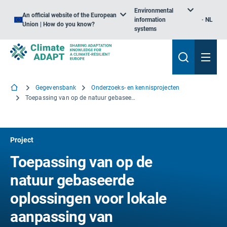
Environmental
An official website of the European
information
NL
Union | How do you know?
systems
Gegevensbank
Onderzoeks- en kennisprojecten
Toepassing van op de natuur gebaseerde oplossingen voor lokale aanpassing van educatieve en sociale gebouwen aan klimaatverandering
Project
Toepassing van op de
natuur gebaseerde
oplossingen voor lokale
aanpassing van