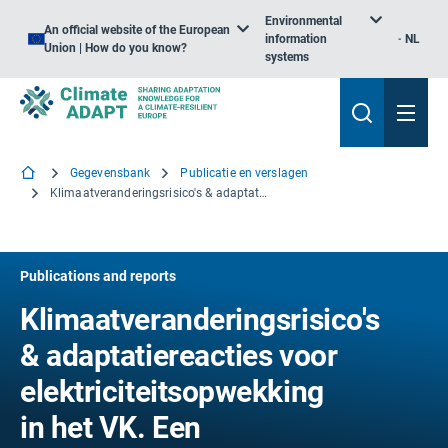
Environmental
An official website of the European
information
NL
Union | How do you know?
systems
Gegevensbank
Publicatie en verslagen
Klimaatveranderingsrisico's & adaptatiereacties voor elektriciteitsopwekking in het VK. Een sectoroverzicht 2015.
Publications and reports
Klimaatveranderingsrisico's
& adaptatiereacties voor
elektriciteitsopwekking
in het VK. Een