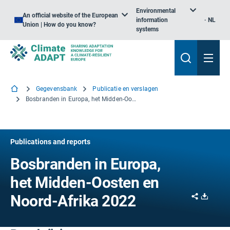
Environmental
An official website of the European
information
NL
Union | How do you know?
systems
Gegevensbank
Publicatie en verslagen
Bosbranden in Europa, het Midden-Oosten en Noord-Afrika 2022
Publications and reports
Bosbranden in Europa,
het Midden-Oosten en
Share
Downl
Noord-Afrika 2022