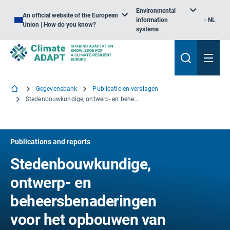
Environmental
An official website of the European
information
NL
Union | How do you know?
systems
Gegevensbank
Publicatie en verslagen
Stedenbouwkundige, ontwerp- en beheersbenaderingen voor het opbouwen van veerkracht – een beoordeling van bewijsmateriaal
Publications and reports
Stedenbouwkundige,
ontwerp- en
beheersbenaderingen
voor het opbouwen van