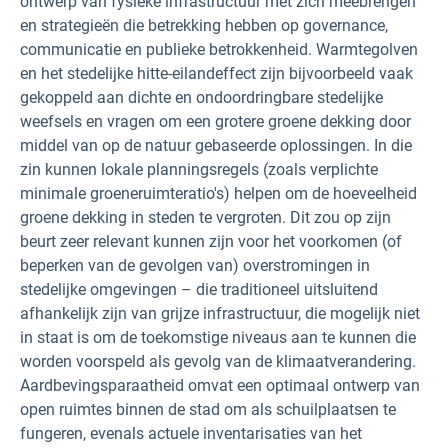
ontwerp van fysieke infrastructuur met zich meebrengen
en strategieën die betrekking hebben op governance,
communicatie en publieke betrokkenheid. Warmtegolven
en het stedelijke hitte-eilandeffect zijn bijvoorbeeld vaak
gekoppeld aan dichte en ondoordringbare stedelijke
weefsels en vragen om een grotere groene dekking door
middel van op de natuur gebaseerde oplossingen. In die
zin kunnen lokale planningsregels (zoals verplichte
minimale groeneruimteratio's) helpen om de hoeveelheid
groene dekking in steden te vergroten. Dit zou
op zijn
beurt zeer relevant kunnen zijn voor het voorkomen (of
beperken van de gevolgen van) overstromingen in
stedelijke omgevingen – die traditioneel uitsluitend
afhankelijk zijn van grijze infrastructuur, die mogelijk niet
in staat is om de toekomstige niveaus aan te kunnen die
worden voorspeld als gevolg van de klimaatverandering.
Aardbevingsparaatheid omvat een optimaal ontwerp van
open ruimtes binnen de stad om als schuilplaatsen te
fungeren, evenals actuele inventarisaties van het