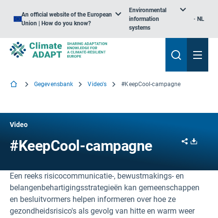
Environmental
An official website of the European
information
NL
Union | How do you know?
systems
Gegevensbank
Video's
#KeepCool-campagne
Video
Share
Downl
#KeepCool-campagne
Een reeks risicocommunicatie-, bewustmakings- en
belangenbehartigingsstrategieën kan gemeenschappen
en besluitvormers helpen informeren over hoe ze
gezondheidsrisico's als gevolg van hitte en warm weer