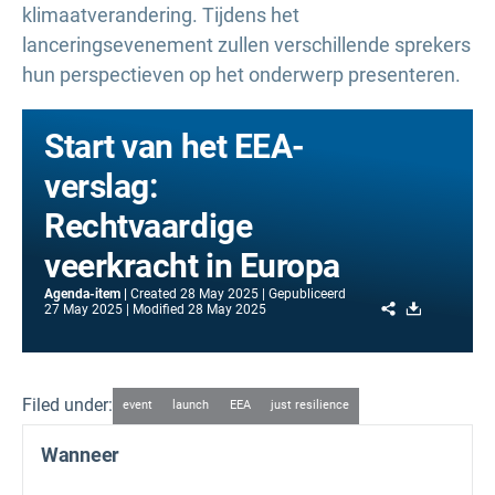
klimaatverandering. Tijdens het
lanceringsevenement zullen verschillende sprekers
hun perspectieven op het onderwerp presenteren.
Start van het EEA-
verslag:
Rechtvaardige
veerkracht in Europa
Agenda-item
Created
28 May 2025
Gepubliceerd
Share
Download
27 May 2025
Modified
28 May 2025
Filed under:
event
launch
EEA
just resilience
Wanneer