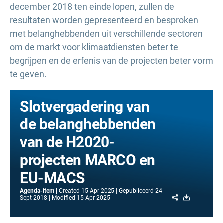
december 2018 ten einde lopen, zullen de
resultaten worden gepresenteerd en besproken
met belanghebbenden uit verschillende sectoren
om de markt voor klimaatdiensten beter te
begrijpen en de erfenis van de projecten beter vorm
te geven.
Slotvergadering van
de belanghebbenden
van de H2020-
projecten MARCO en
EU-MACS
Agenda-item
Created
15 Apr 2025
Gepubliceerd
24
Share
Download
Sept 2018
Modified
15 Apr 2025