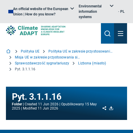
Environmental
An official website of the European
information
PL
Union | How do you know?
systems
Polityka UE
Polityka UE w zakresie przystosowania się do zmiany klimatu
Misja UE w zakresie przystosowania się do zmiany klimatu
Sprawozdawczość sygnatariuszy
Lizbona (miasto)
Pyt. 3.1.1.16
Pyt. 3.1.1.16
Folder
Created
11 Jun 2026
Opublikowany
15 May
Share
Download
2025
Modified
11 Jun 2026