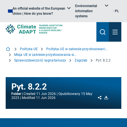
Environmental
An official website of the European
information
PL
Union | How do you know?
systems
Polityka UE
Polityka UE w zakresie przystosowania się do zmiany klimatu
Misja UE w zakresie przystosowania się do zmiany klimatu
Sprawozdawczość sygnatariuszy
Zagrzeb
Pyt. 8.2.2
Pyt. 8.2.2
Folder
Created
11 Jun 2026
Opublikowany
15 May
Share
Download
2025
Modified
11 Jun 2026