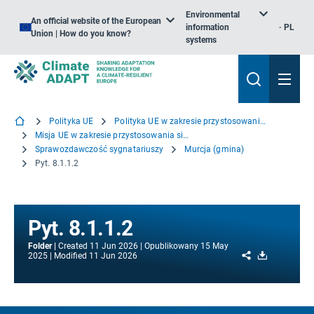
Environmental
An official website of the European
information
PL
Union | How do you know?
systems
Polityka UE
Polityka UE w zakresie przystosowania się do zmiany klimatu
Misja UE w zakresie przystosowania się do zmiany klimatu
Sprawozdawczość sygnatariuszy
Murcja (gmina)
Pyt. 8.1.1.2
Pyt. 8.1.1.2
Folder
Created
11 Jun 2026
Opublikowany
15 May
Share
Download
2025
Modified
11 Jun 2026