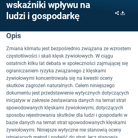
wskaźniki wpływu na
Share
Downl
ludzi i gospodarkę
Opis
Zmiana klimatu jest bezpośrednio związana ze wzrostem
częstotliwości i skali klęsk żywiołowych. W ciągu
ostatnich kilku lat debata w społeczności zajmującej się
ograniczaniem ryzyka związanego z klęskami
żywiołowymi koncentrowała się na kwestii oceny
skutków zagrożeń naturalnych. Celem niniejszego
dokumentu jest przedstawienie wytycznych dotyczących
inicjatyw w zakresie zestawiania danych na temat strat
spowodowanych klęskami żywiołowymi, dotyczących
sposobu rejestrowania skutków dla ludzi i gospodarki w
bazie danych na temat strat spowodowanych klęskami
żywiołowymi. Niniejsze wytyczne nie stanowią oceny
istniejących metod i podejść do strat, lecz stanowią