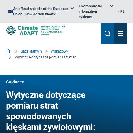
Environmental
An official website of the European
information
PL
Union | How do you know?
systems
Baza danych
Wskazówki
Wytyczne dotyczące pomiaru strat spowodowanych klęskami żywiołowymi: wskaźniki wpływu na ludzi i gospodarkę
Guidance
Wytyczne dotyczące
pomiaru strat
spowodowanych
klęskami żywiołowymi: