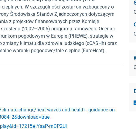
 cieplnych. W szczególności został on wzbogacony o
O
chrony Środowiska Stanów Zjednoczonych dotyczącym
nia z projektów finansowanych przez Komisję
 i szóstego (2002–2006) programu ramowego: Ocena i
G
arunkom pogodowym w Europie (PHEWE), strategie w
do zmiany klimatu dla zdrowia ludzkiego (cCASHh) oraz
malne warunki pogodowe/fale cieplne (EuroHeat).
C
/climate-change/heat-waves-and-health---guidance-on-
13084_2&download=true
_display&id=17215#.YsaP-mDP2Ul