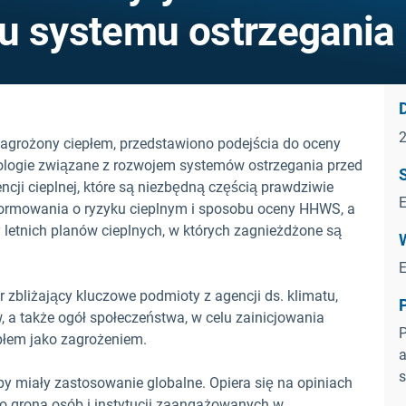
u systemu ostrzegania
D
zagrożony ciepłem, przedstawiono podejścia do oceny
dologie związane z rozwojem systemów ostrzegania przed
ncji cieplnej, które są niezbędną częścią prawdziwie
E
ormowania o ryzyku cieplnym i sposobu oceny HHWS, a
letnich planów cieplnych, w których zagnieżdżone są
E
r zbliżający kluczowe podmioty z agencji ds. klimatu,
 a także ogół społeczeństwa, w celu zainicjowania
P
płem jako zagrożeniem.
a
s
y miały zastosowanie globalne. Opiera się na opiniach
o grona osób i instytucji zaangażowanych w