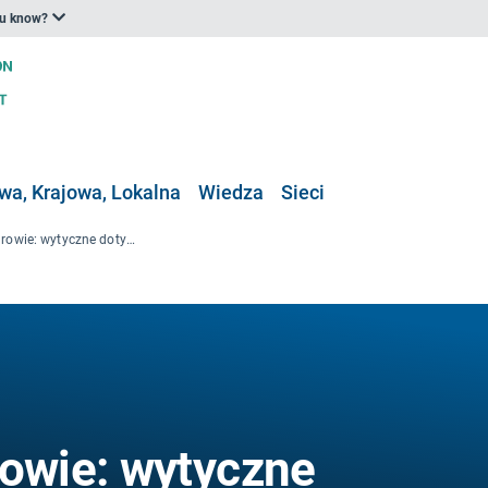
ou know?
a, Krajowa, Lokalna
Wiedza
Sieci
Fale upałów a zdrowie: wytyczne dotyczące rozwoju systemu ostrzegania
rowie: wytyczne