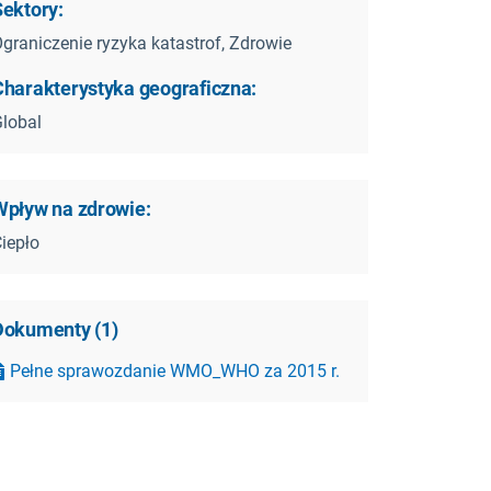
Sektory:
graniczenie ryzyka katastrof, Zdrowie
Charakterystyka geograficzna:
lobal
Wpływ na zdrowie:
iepło
Dokumenty
(
1
)
Pełne sprawozdanie WMO_WHO za 2015 r.