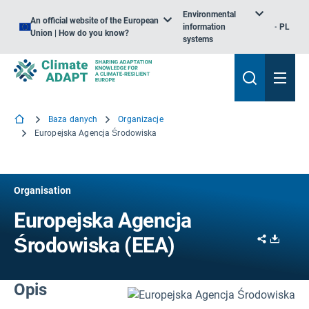
Environmental
An official website of the European
information
PL
Union | How do you know?
systems
Baza danych
Organizacje
Europejska Agencja Środowiska
Organisation
Europejska Agencja
Share
Downl
Środowiska (EEA)
Opis