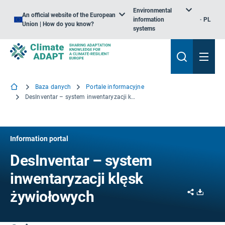
Environmental
An official website of the European
information
PL
Union | How do you know?
systems
Baza danych
Portale informacyjne
DesInventar – system inwentaryzacji klęsk żywiołowych
Information portal
DesInventar – system
inwentaryzacji klęsk
Share
Downl
żywiołowych