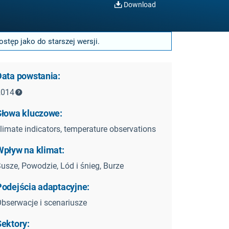
Download
stęp jako do starszej wersji.
Data powstania:
2014
Słowa kluczowe:
limate indicators, temperature observations
Wpływ na klimat:
usze, Powodzie, Lód i śnieg, Burze
Podejścia adaptacyjne:
bserwacje i scenariusze
Sektory: