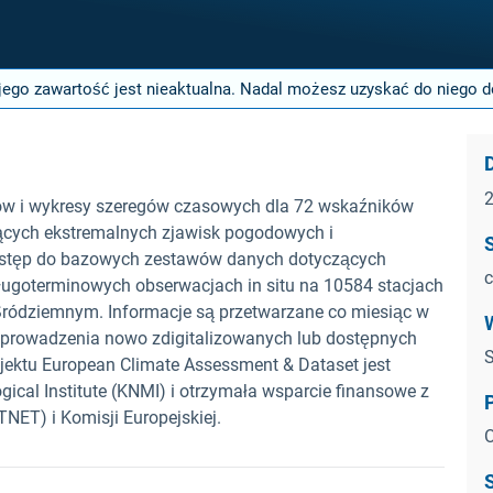
jego zawartość jest nieaktualna. Nadal możesz uzyskać do niego do
dów i wykresy szeregów czasowych dla 72 wskaźników
ących ekstremalnych zjawisk pogodowych i
dostęp do bazowych zestawów danych dotyczących
c
 długoterminowych obserwacjach in situ na 10584 stacjach
 Śródziemnym. Informacje są przetwarzane co miesiąc w
 wprowadzenia nowo zdigitalizowanych lub dostępnych
S
ojektu European Climate Assessment & Dataset jest
ical Institute (KNMI) i otrzymała wsparcie finansowe z
ET) i Komisji Europejskiej.
O