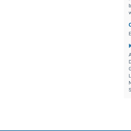
b
K
A
D
G
L
N
S