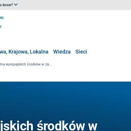
ou know?
a, Krajowa, Lokalna
Wiedza
Sieci
Platforma europejskich środków w zakresie zatrzymywania wody naturalnej (NWRM)
jskich środków w