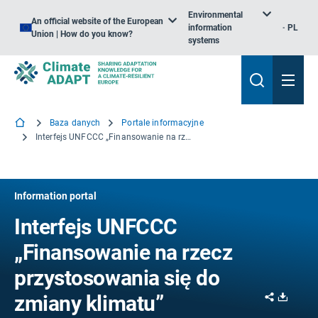
Environmental
An official website of the European
information
PL
Union | How do you know?
systems
Baza danych
Portale informacyjne
Interfejs UNFCCC „Finansowanie na rzecz przystosowania się do zmiany klimatu”
Information portal
Interfejs UNFCCC
„Finansowanie na rzecz
przystosowania się do
Share
Downl
zmiany klimatu”