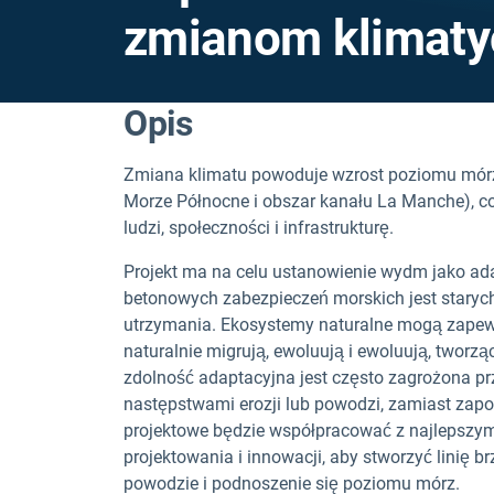
zmianom klimat
Opis
Zmiana klimatu powoduje wzrost poziomu mórz
Morze Północne i obszar kanału La Manche), c
ludzi, społeczności i infrastrukturę.
Projekt ma na celu ustanowienie wydm jako ada
betonowych zabezpieczeń morskich jest starych
utrzymania. Ekosystemy naturalne mogą zapewn
naturalnie migrują, ewoluują i ewoluują, tworz
zdolność adaptacyjna jest często zagrożona prz
następstwami erozji lub powodzi, zamiast zapo
projektowe będzie współpracować z najlepszy
projektowania i innowacji, aby stworzyć linię b
powodzie i podnoszenie się poziomu mórz.