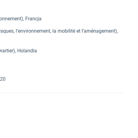
ironnement), Francja
isques, l’environnement, la mobilité et l’aménagement),
rtier), Holandia
020