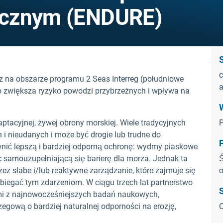
ycznym (ENDURE)
c
 na obszarze programu 2 Seas Interreg (południowe
a
o zwiększa ryzyko powodzi przybrzeżnych i wpływa na
ptacyjnej, żywej obrony morskiej. Wiele tradycyjnych
P
 i nieudanych i może być drogie lub trudne do
ić lepszą i bardziej odporną ochronę: wydmy piaskowe
ąc samouzupełniającą się barierę dla morza. Jednak ta
Ś
ez słabe i/lub reaktywne zarządzanie, które zajmuje się
o
biegać tym zdarzeniom. W ciągu trzech lat partnerstwo
mi z najnowocześniejszych badań naukowych,
rzegową o bardziej naturalnej odporności na erozję,
O