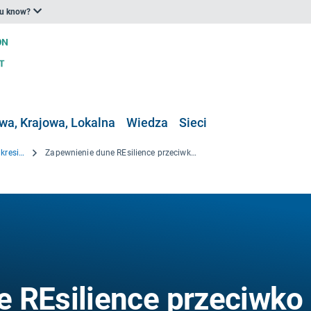
ou know?
a, Krajowa, Lokalna
Wiedza
Sieci
Projekty badawcze i projekty w zakresie wiedzy
Zapewnienie dune REsilience przeciwko zmianom klimatycznym
 REsilience przeciwko