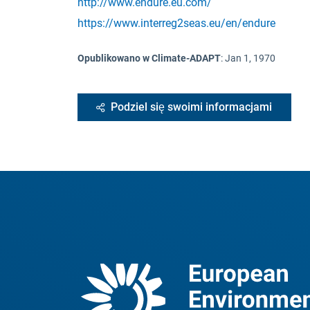
http://www.endure.eu.com/
https://www.interreg2seas.eu/en/endure
Opublikowano w Climate-ADAPT
:
Jan 1, 1970
Podziel się swoimi informacjami