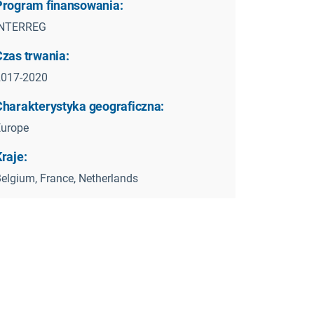
Program finansowania:
INTERREG
Czas trwania:
2017-2020
Charakterystyka geograficzna:
Europe
raje:
elgium, France, Netherlands