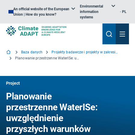
Environmental
An official website of the European
information
PL
Union | How do you know?
systems
Baza danych
Projekty badawcze i projekty w zakresie wiedzy
Planowanie przestrzenne WaterISe: uwzględnienie przyszłych warunków gospodarowania wodą pitną w celu przystosowania się do zmiany klimatu
Project
Planowanie
przestrzenne WaterISe:
uwzględnienie
przyszłych warunków