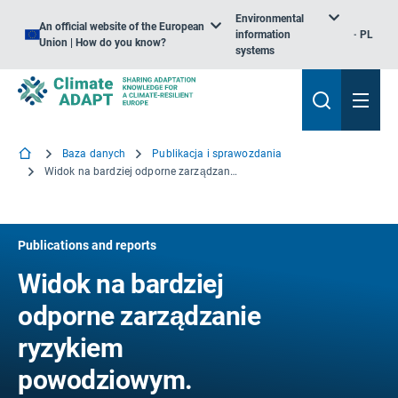
Environmental
An official website of the European
information
PL
Union | How do you know?
systems
Baza danych
Publikacja i sprawozdania
Widok na bardziej odporne zarządzanie ryzykiem powodziowym. Najważniejsze wnioski z projektu STAR-FLOOD
Publications and reports
Widok na bardziej
odporne zarządzanie
ryzykiem
powodziowym.