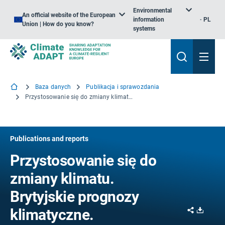
Environmental
An official website of the European
information
PL
Union | How do you know?
systems
Baza danych
Publikacja i sprawozdania
Przystosowanie się do zmiany klimatu. Brytyjskie prognozy klimatyczne.
Publications and reports
Przystosowanie się do
zmiany klimatu.
Brytyjskie prognozy
Share
Downl
klimatyczne.