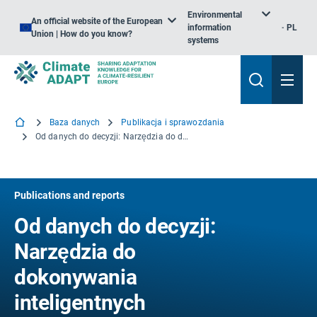
Environmental
An official website of the European
information
PL
Union | How do you know?
systems
Baza danych
Publikacja i sprawozdania
Od danych do decyzji: Narzędzia do dokonywania inteligentnych inwestycji w zapobieganie i gotowość
Publications and reports
Od danych do decyzji:
Narzędzia do
dokonywania
inteligentnych