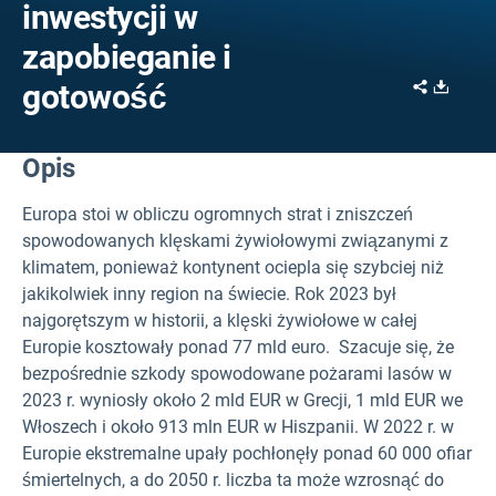
inwestycji w
zapobieganie i
Share
Downl
gotowość
Opis
Europa stoi w obliczu ogromnych strat i zniszczeń
spowodowanych klęskami żywiołowymi związanymi z
klimatem, ponieważ kontynent ociepla się szybciej niż
jakikolwiek inny region na świecie. Rok 2023 był
najgorętszym w historii, a klęski żywiołowe w całej
Europie kosztowały ponad 77 mld euro. Szacuje się, że
bezpośrednie szkody spowodowane pożarami lasów w
2023 r. wyniosły około 2 mld EUR w Grecji, 1 mld EUR we
Włoszech i około 913 mln EUR w Hiszpanii. W 2022 r. w
Europie ekstremalne upały pochłonęły ponad 60 000 ofiar
śmiertelnych, a do 2050 r. liczba ta może wzrosnąć do