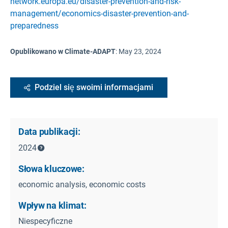
network.europa.eu/disaster-prevention-and-risk-
management/economics-disaster-prevention-and-
preparedness
Opublikowano w Climate-ADAPT
:
May 23, 2024
Podziel się swoimi informacjami
Data publikacji:
2024
Słowa kluczowe:
economic analysis, economic costs
Wpływ na klimat:
Niespecyficzne