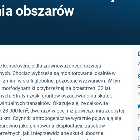
ania obszarów
D
kie konsekwencje dla zrównoważonego rozwoju
żnych. Chociaż wybrzeża są monitorowane lokalnie w
h zmian w skali globalnej pozostaje wyzwaniem. W tym
c
 morfodynamiki przybrzeżnej na przestrzeni 32 lat
e
nych. Straty i zyski gruntów oszacowano na skutek
rtualnych transektów. Okazuje się, że całkowita
2
o 28 000 km
, dwa razy więcej niż powierzchnia zdobytej
P
rzędu km. Czynniki antropogeniczne wyraźnie pojawiają się
 zarówno jako planowana eksploatacja zasobów
brzeżnych, jak i nieprzewidziane skutki uboczne
O