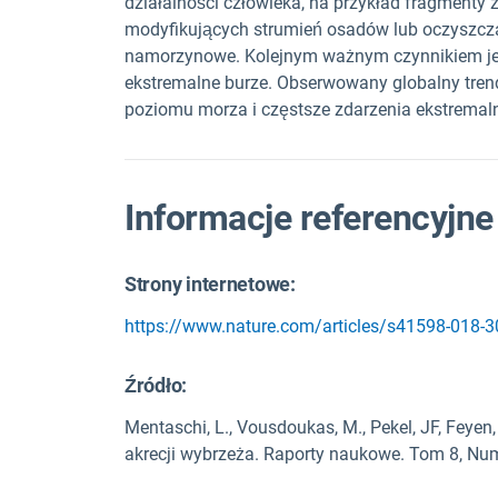
działalności człowieka, na przykład fragmenty 
modyfikujących strumień osadów lub oczyszcza
namorzynowe. Kolejnym ważnym czynnikiem jest
ekstremalne burze. Obserwowany globalny tren
poziomu morza i częstsze zdarzenia ekstremaln
Informacje referencyjne
Strony internetowe:
https://www.nature.com/articles/s41598-018-
Źródło
:
Mentaschi, L., Vousdoukas, M., Pekel, JF, Feyen
akrecji wybrzeża. Raporty naukowe. Tom 8, Num