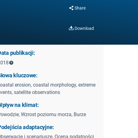
Share
Download
ata publikacji:
2018
Słowa kluczowe:
oastal erosion, coastal morphology, extreme
vents, satellite observations
Wpływ na klimat:
owodzie, Wzrost poziomu morza, Burze
Podejścia adaptacyjne:
bserwacje i scenariusze, Ocena podatności