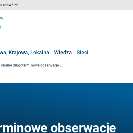
ou know?
a, Krajowa, Lokalna
Wiedza
Sieci
Globalne długoterminowe obserwacje erozji i przyrastania obszarów przybrzeżnych
erminowe obserwacje