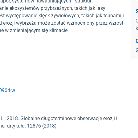
zapór, systemów nawadniających i struktur
nie ekosystemów przybrzeżnych, takich jak lasy
 występowanie klęsk żywiołowych, takich jak tsunami i
O
d erozji wybrzeża może zostać wzmocniony przez wzrost
k
e w zmieniającym się klimacie.
G
30904-w
, L., 2018. Globalne długoterminowe obserwacje erozji i
er artykułu: 12876 (2018)