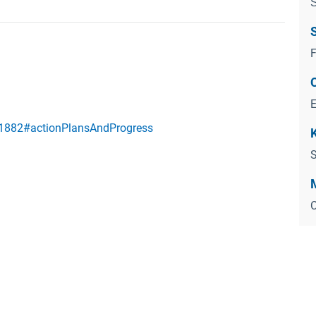
Ś
/11882#actionPlansAndProgress
K
C