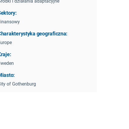
rodki i działania adaptacyjne
Sektory:
Finansowy
Charakterystyka geograficzna:
Europe
raje:
Sweden
Miasto:
ity of Gothenburg