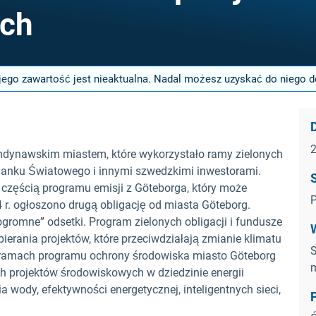
ich
jego zawartość jest nieaktualna. Nadal możesz uzyskać do niego do
D
ndynawskim miastem, które wykorzystało ramy zielonych
Banku Światowego i innymi szwedzkimi inwestorami.
 częścią programu emisji z Göteborga, który może
P
r. ogłoszono drugą obligację od miasta Göteborg.
gromne” odsetki. Program zielonych obligacji i fundusze
rania projektów, które przeciwdziałają zmianie klimatu
S
W ramach programu ochrony środowiska miasto Göteborg
m
ch projektów środowiskowych w dziedzinie energii
a wody, efektywności energetycznej, inteligentnych sieci,