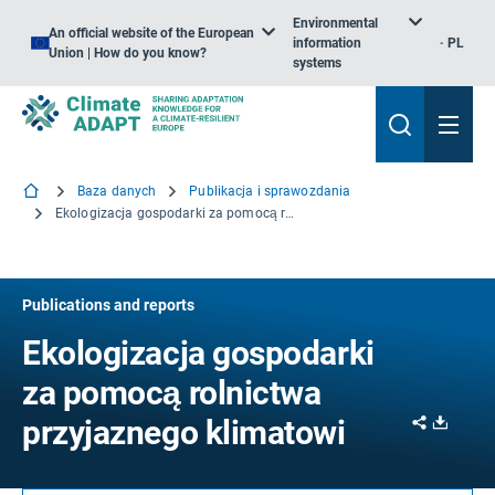
Environmental
An official website of the European
information
PL
Union | How do you know?
systems
Baza danych
Publikacja i sprawozdania
Ekologizacja gospodarki za pomocą rolnictwa przyjaznego klimatowi
Publications and reports
Ekologizacja gospodarki
za pomocą rolnictwa
Share
Downl
przyjaznego klimatowi