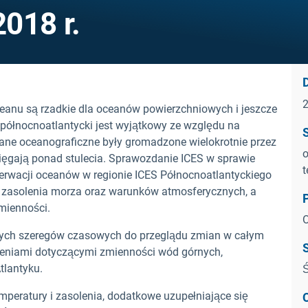
018 r.
D
eanu są rzadkie dla oceanów powierzchniowych i jeszcze
 północnoatlantycki jest wyjątkowy ze względu na
 dane oceanograficzne były gromadzone wielokrotnie przez
o
y sięgają ponad stulecia. Sprawozdanie ICES w sprawie
t
serwacji oceanów w regionie ICES Północnoatlantyckiego
i zasolenia morza oraz warunków atmosferycznych, a
mienności.
O
zych szeregów czasowych do przeglądu zmian w całym
czeniami dotyczącymi zmienności wód górnych,
tlantyku.
Ś
mperatury i zasolenia, dodatkowe uzupełniające się