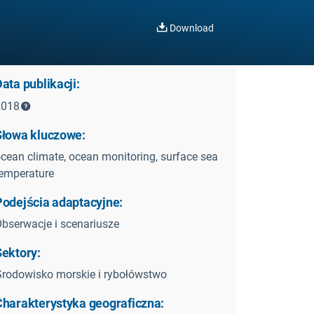
Download
ata publikacji:
2018
Słowa kluczowe:
cean climate, ocean monitoring, surface sea
emperature
Podejścia adaptacyjne:
bserwacje i scenariusze
Sektory:
rodowisko morskie i rybołówstwo
Charakterystyka geograficzna: