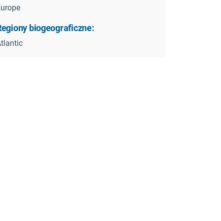
Europe
Regiony biogeograficzne:
tlantic