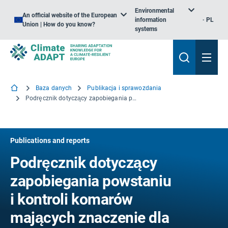
Environmental
An official website of the European
information
PL
Union | How do you know?
systems
Baza danych
Publikacja i sprawozdania
Podręcznik dotyczący zapobiegania powstaniu i kontroli komarów mających znaczenie dla zdrowia publicznego
Publications and reports
Podręcznik dotyczący
zapobiegania powstaniu
i kontroli komarów
mających znaczenie dla