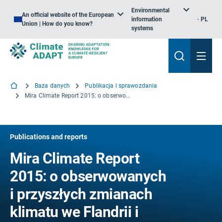
Environmental
An official website of the European
information
PL
Union | How do you know?
systems
Baza danych
Publikacja i sprawozdania
Mira Climate Report 2015: o obserwowanych i przyszłych zmianach klimatu we Flandrii i Belgii
Publications and reports
Mira Climate Report
2015: o obserwowanych
i przyszłych zmianach
klimatu we Flandrii i