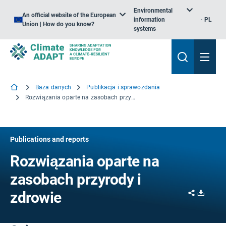
Environmental
An official website of the European
information
PL
Union | How do you know?
systems
Baza danych
Publikacja i sprawozdania
Rozwiązania oparte na zasobach przyrody i zdrowie
Publications and reports
Rozwiązania oparte na
zasobach przyrody i
Share
Downl
zdrowie