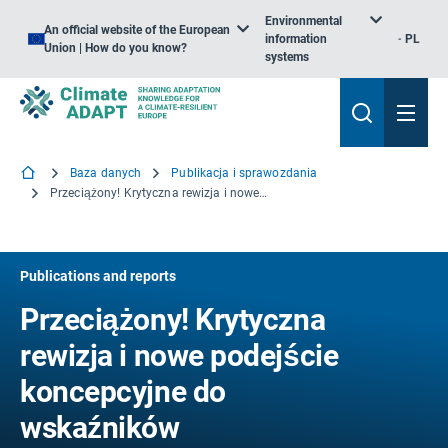
Environmental
An official website of the European
information
PL
Union | How do you know?
systems
Baza danych
Publikacja i sprawozdania
Przeciążony! Krytyczna rewizja i nowe podejście koncepcyjne do wskaźników dotyczących śniegu w turystyce narciarskiej
Publications and reports
Przeciążony! Krytyczna
rewizja i nowe podejście
koncepcyjne do
wskaźników