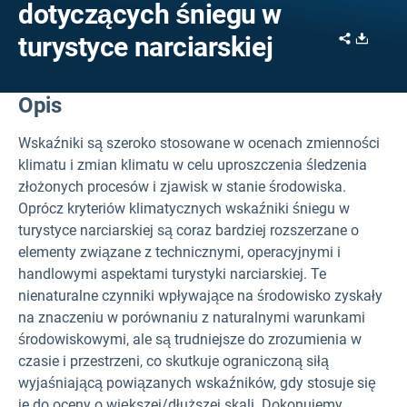
dotyczących śniegu w
Share
Downl
turystyce narciarskiej
Opis
Wskaźniki są szeroko stosowane w ocenach zmienności
klimatu i zmian klimatu w celu uproszczenia śledzenia
złożonych procesów i zjawisk w stanie środowiska.
Oprócz kryteriów klimatycznych wskaźniki śniegu w
turystyce narciarskiej są coraz bardziej rozszerzane o
elementy związane z technicznymi, operacyjnymi i
handlowymi aspektami turystyki narciarskiej. Te
nienaturalne czynniki wpływające na środowisko zyskały
na znaczeniu w porównaniu z naturalnymi warunkami
środowiskowymi, ale są trudniejsze do zrozumienia w
czasie i przestrzeni, co skutkuje ograniczoną siłą
wyjaśniającą powiązanych wskaźników, gdy stosuje się
je do oceny o większej/dłuższej skali. Dokonujemy