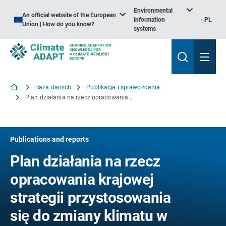
Environmental
An official website of the European
information
PL
Union | How do you know?
systems
Baza danych
Publikacja i sprawozdania
Plan działania na rzecz opracowania krajowej strategii przystosowania się do zmiany klimatu w Estonii
Publications and reports
Plan działania na rzecz
opracowania krajowej
strategii przystosowania
się do zmiany klimatu w