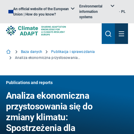
Environmental
An official website of the European
information
PL
Union | How do you know?
systems
Baza danych
Publikacja i sprawozdania
Analiza ekonomiczna przystosowania się do zmiany klimatu: Spostrzeżenia dla decydentów politycznych.
Publications and reports
Analiza ekonomiczna
przystosowania się do
zmiany klimatu:
Spostrzeżenia dla