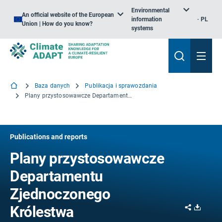
Environmental
An official website of the European
information
PL
Union | How do you know?
systems
Baza danych
Publikacja i sprawozdania
Plany przystosowawcze Departamentu Zjednoczonego Królestwa
Publications and reports
Plany przystosowawcze
Departamentu
Zjednoczonego
Share
Downl
Królestwa