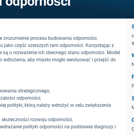
i odporności
c
e zrozumienie procesu budowania odporności.
a
 jako część szerszych ram odporności. Korzystając z
e są o rozważenie ich obecnego stanu odporności. Model
o wdrożenia, aby miasto mogło ewoluować i przejść do
N
P
owania strategicznego;
załości odporności;
j polityki, którą należy wdrożyć w celu zwiększenia
M
 skuteczności rozwoju odporności;
drażanie polityki odporności na podstawie diagnozy i
G