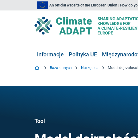
An official website of the European Union | How do y
Informacje
Polityka UE
Międzynarodow
Baza danych
Narzędzia
Model dojrzałośc
Tool