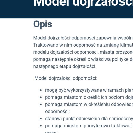
Model dojrzałośc
Opis
Model dojrzałości odporności zapewnia wspóln
Traktowano w nim odporność na zmianę klimatu
modelu dojrzałości odporności, miasta proszon
pomaga następnie określić właściwą politykę d
następnego etapu dojrzałości.
Model dojrzałości odporności:
mogą być wykorzystywane w ramach plan
pomaga miastom określić ich poziom dojr
pomaga miastom w określeniu odpowiednie
odporności;
stanowi punkt odniesienia dla samooceny
pomaga miastom priorytetowo traktować w
oceny;