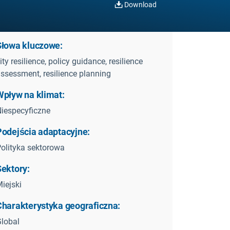
Download
Słowa kluczowe:
ity resilience, policy guidance, resilience
ssessment, resilience planning
Wpływ na klimat:
iespecyficzne
Podejścia adaptacyjne:
olityka sektorowa
Sektory:
iejski
Charakterystyka geograficzna:
lobal