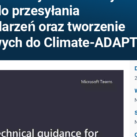
o przesyłania
arzeń oraz tworzenie
owych do Climate-ADAP
N
N