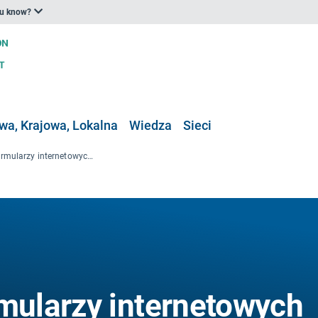
ou know?
a, Krajowa, Lokalna
Wiedza
Sieci
Korzystanie z formularzy internetowych Climate-ADAPT do przesyłania wiadomości i wydarzeń oraz tworzenie linków internetowych do Climate-ADAPT
rmularzy internetowych