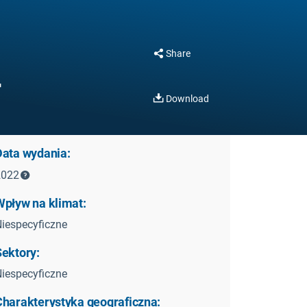
Share
T
Download
Data wydania:
2022
Wpływ na klimat:
iespecyficzne
Sektory:
iespecyficzne
Charakterystyka geograficzna: