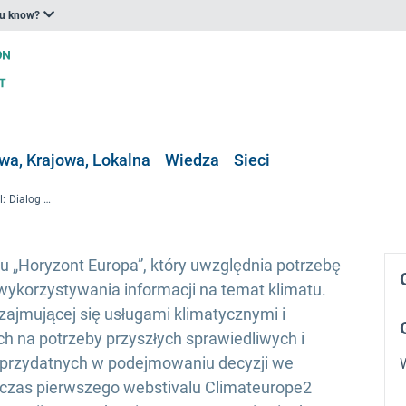
ou know?
a, Krajowa, Lokalna
Wiedza
Sieci
First Climateurope2 Webstival: Dialog naukowy i społeczny na temat usług i innowacji w dziedzinie klimatu
mu „Horyzont Europa”, który uwzględnia potrzebę
ykorzystywania informacji na temat klimatu.
zajmującej się usługami klimatycznymi i
 na potrzeby przyszłych sprawiedliwych i
u, przydatnych w podejmowaniu decyzji we
czas pierwszego webstivalu Climateurope2