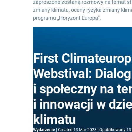
zaproszone zostaną rozmowy na temat stra
zmiany klimatu, oceny ryzyka zmiany klima
programu „Horyzont Europa”.
First Climateuro
Webstival: Dialo
i społeczny na t
i innowacji w dzi
klimatu
Wydarzenie
Created
13 Mar 2023
Opublikowany
13