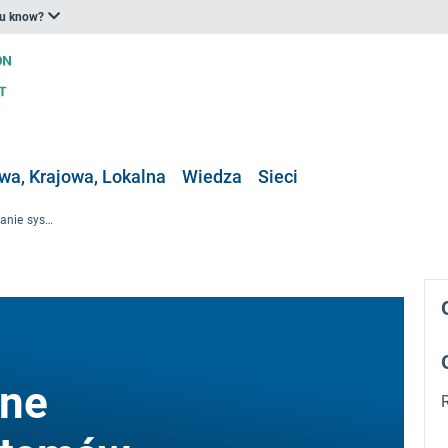
ou know?
a, Krajowa, Lokalna
Wiedza
Sieci
Wspólne regionalne modelowanie systemów klimatycznych dla europejskich regionów morskich
lne