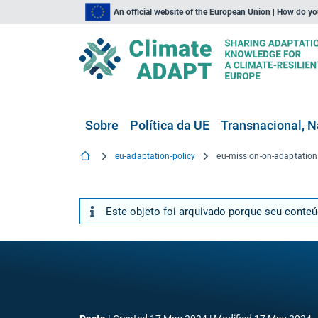
An official website of the European Union | How do y
Sobre
Política da UE
Transnacional, N
eu-adaptation-policy
eu-mission-on-adaptation
Este objeto foi arquivado porque seu conte